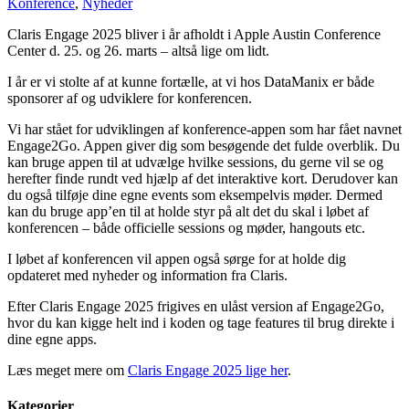
Konference
,
Nyheder
Claris Engage 2025 bliver i år afholdt i Apple Austin Conference
Center d. 25. og 26. marts – altså lige om lidt.
I år er vi stolte af at kunne fortælle, at vi hos DataManix er både
sponsorer af og udviklere for konferencen.
Vi har stået for udviklingen af konference-appen som har fået navnet
Engage2Go. Appen giver dig som besøgende det fulde overblik. Du
kan bruge appen til at udvælge hvilke sessions, du gerne vil se og
herefter finde rundt ved hjælp af det interaktive kort. Derudover kan
du også tilføje dine egne events som eksempelvis møder. Dermed
kan du bruge app’en til at holde styr på alt det du skal i løbet af
konferencen – både officielle sessions og møder, hangouts etc.
I løbet af konferencen vil appen også sørge for at holde dig
opdateret med nyheder og information fra Claris.
Efter Claris Engage 2025 frigives en ulåst version af Engage2Go,
hvor du kan kigge helt ind i koden og tage features til brug direkte i
dine egne apps.
Læs meget mere om
Claris Engage 2025 lige her
.
Kategorier