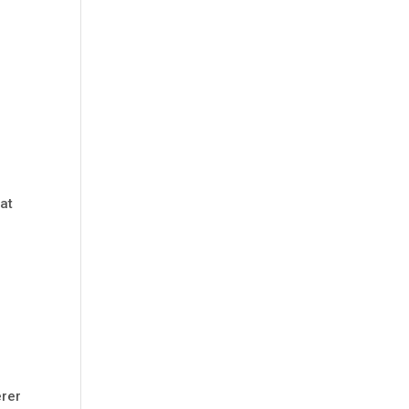
 at
erer