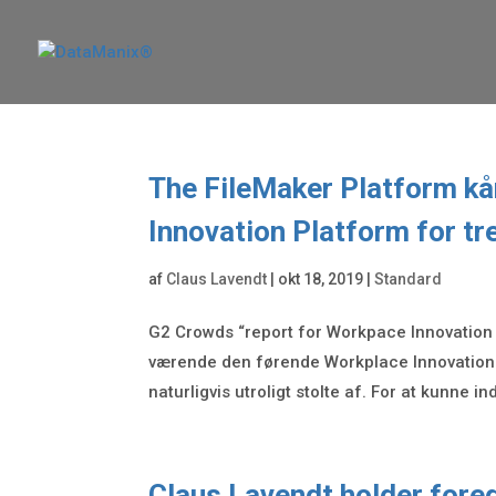
The FileMaker Platform k
Innovation Platform for tr
af
Claus Lavendt
|
okt 18, 2019
|
Standard
G2 Crowds “report for Workpace Innovation 
værende den førende Workplace Innovation P
naturligvis utroligt stolte af. For at kunne ind
Claus Lavendt holder fore