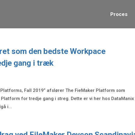
Proces
året som den bedste Workpace
edje gang i træk
Platforms, Fall 2019” afslører The FieMaker Platform som
latform for tredje gang i streg. Dette er vi her hos DataManix
gå i...
drag ved FileMaker Devcon Scandinavi