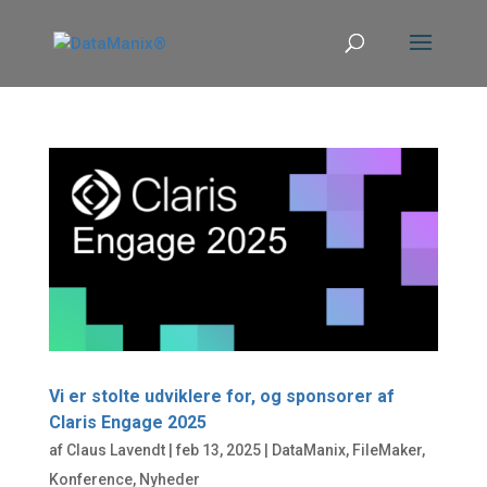
Vi er stolte udviklere for, og sponsorer af
Claris Engage 2025
af
Claus Lavendt
|
feb 13, 2025
|
DataManix
,
FileMaker
,
Konference
,
Nyheder