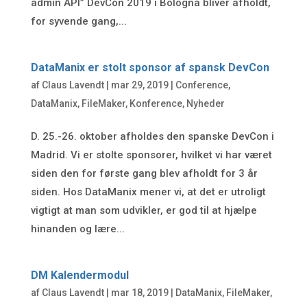
admin API” DevCon 2019 i Bologna bliver afholdt,
for syvende gang,...
DataManix er stolt sponsor af spansk DevCon
af
Claus Lavendt
|
mar 29, 2019
|
Conference
,
DataManix
,
FileMaker
,
Konference
,
Nyheder
D. 25.-26. oktober afholdes den spanske DevCon i
Madrid. Vi er stolte sponsorer, hvilket vi har været
siden den for første gang blev afholdt for 3 år
siden. Hos DataManix mener vi, at det er utroligt
vigtigt at man som udvikler, er god til at hjælpe
hinanden og lære...
DM Kalendermodul
af
Claus Lavendt
|
mar 18, 2019
|
DataManix
,
FileMaker
,